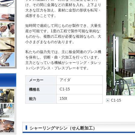
け、その間に金属などの素材を入れ、上下より
大きな圧力を加え、素材に金型の形状を転写・
成形することです。
短時間で連続して同じものが製作でき、大量生
産が可能です。1度の工程で製作可能な単純な
ものから、複数の工程が必要な複雑なもの、大
小さまざまなものがあります。
私たちの協力先では、主に板金関連のプレス機
を保有し、切断・曲・穴加工を行っています。
主力となっている機械がシャーリング・タレッ
トパンチプレス・プレスブレーキです。
アイダ
メーカー
C1-15
機種名
150t
能力
C1-15
シャーリングマシン（せん断加工）