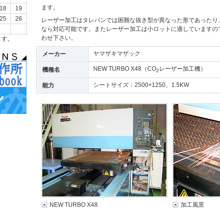
ます。
18
19
25
26
レーザー加工はタレパンでは困難な抜き型が異なった形であったり
なら対応可能です。またレーザー加工は小ロットに適していますの
わせ下さい。
ます。
ヤマザキマザック
メーカー
NEW TURBO X48（CO
レーザー加工機）
機種名
2
シートサイズ：2500×1250、1.5KW
能力
NEW TURBO X48
加工風景