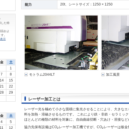
20t、シートサイズ：1250 × 1250
能力
ラ
得した特
製品およ
ます。
表示
金
土
1
7
8
モトラム2044LT
加工風景
14
15
21
22
28
29
レーザー加工とは
レーザー光を極めて小さな面積に集光させることにより、大きなエ
料を加熱・溶融させるものです。 これにより鉄・非鉄・セラミッ
金
土
ほとんどの種類の材料を対象に、自由曲線切断・穴あけ・溶接など
4
5
協力先保有設備はCO
レーザー加工機ですが、CO
レーザーは板金
11
12
2
2