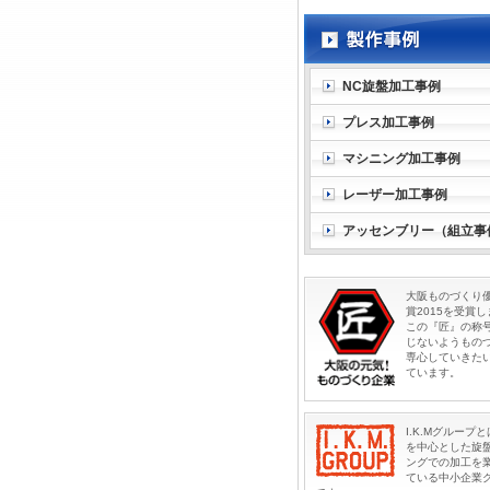
NC旋盤加工事例
プレス加工事例
マシニング加工事例
レーザー加工事例
アッセンブリー（組立事
大阪ものづくり
賞2015を受賞
この『匠』の称
じないようもの
専心していきた
ています。
I.K.Mグループ
を中心とした
旋
ング
での加工を
ている中小企業