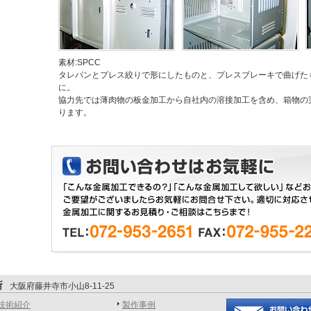
素材:SPCC
タレパンとプレス絞りで形にしたものと、プレスブレーキで曲げた
に。
協力先では薄肉物の板金加工から自社内の溶接加工を含め、箱物の
ります。
所
大阪府藤井寺市小山8-11-25
技術紹介
製作事例