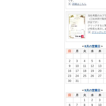
です。
詳細はこちら
当社考案のカプ
（三社共同で取
許証です）
クリックすると
び特長を表示し
クリックして
<
8月の営業日
>
日
月
火
水
木
2
3
4
5
6
9
10
11
12
13
16
17
18
19
20
23
24
25
26
27
30
31
<
9月の営業日
>
日
月
火
水
木
1
2
3
6
7
8
9
10