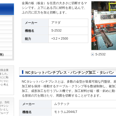
金属の板（板金）を任意の大きさに切断するマ
シンです。上下にある刃に材料を差し込んで、
上の刃に圧力を加え切断します。
アマダ
メーカー
S-2532
機種名
+3.2 × 2500
能力
S-2532
例）
優良企業
NCタレットパンチプレス・パンチング加工・タレパン
しました。
号にに恥
づくりに
NCタレットパンチプレスとは、多数の金型が装着可能な円盤状、
いと考え
加工材を保持・移動するテーブル・クランプ等を数値制御し、被加
加工、成形加工を行うプレス機です。加工材料が縦・横・斜めに動
る形状の穴を開けたり、周囲を切断することができます。
とは、当社
ムラテック
メーカー
盤マシシ
業いとし
モトラム2044LT
機種名
グループ